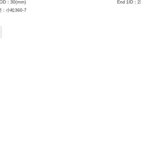
l OD：
30(mm)
End 1ID：
2
型：
小松360-7