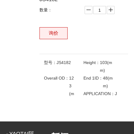
数量：
询价
型号：
JS4182
Height：
103(m
m)
Overall OD：
12
End 1ID：
48(m
3
m)
(m
APPLICATION：
J
m)
S
相关产品
4
0
2
0