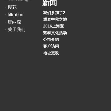
YAOTAI阿里巴巴
新闻
液
樱花
压
我们参加了2018印度BAUMA展览会
filtration
漏
耀泰中秋之旅
唐纳森
斗
2016上海宝马展
关于我们
耀泰文化活动
公司介绍
上一条:
下一条:
客户访问
地址更改