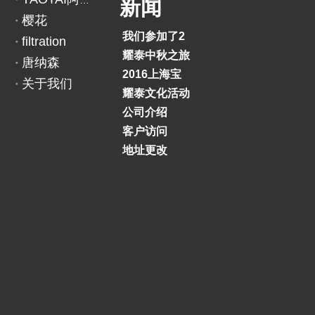
YAOTAI阿里巴巴
新闻
5
樱花
0
我们参加了2018印度BAUMA展览会
filtration
4
耀泰中秋之旅
唐纳森
DONALDSON：
P
2016上海宝马展
关于我们
1
耀泰文化活动
4
公司介绍
5
客户访问
7
地址更改
0
2
上一条:
下一条: