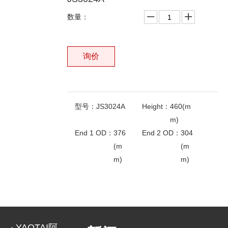
数量：
询价
型号：
JS3024A
Height：
460(m
m)
End 1 OD：
376
End 2 OD：
304
(m
(m
m)
m)
End 1ID：
196(m
End 2ID：
24(m
相关产品
m)
m)
OEM ON：
600-
FLEETGUARD：
A
181-
F
4400
4