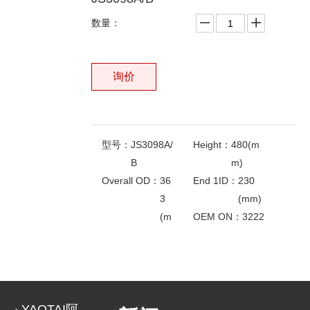
数量：
询价
型号：
JS3098A/
Height：
480(m
B
m)
Overall OD：
36
End 1ID：
230
3
(mm)
(m
OEM ON：
3222
m)
1881
相关产品
61
DONALDSON：
P
7
8