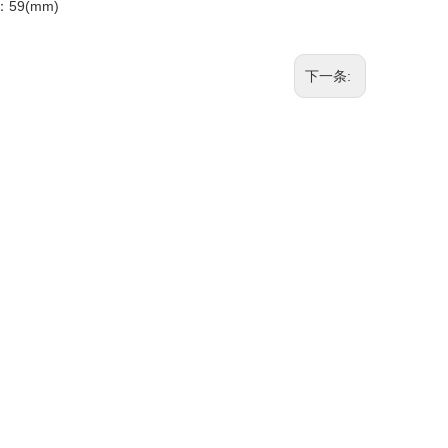
D：
59(mm)
下一条: