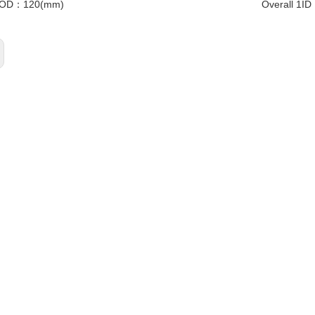
l OD：
120(mm)
Overall 1I