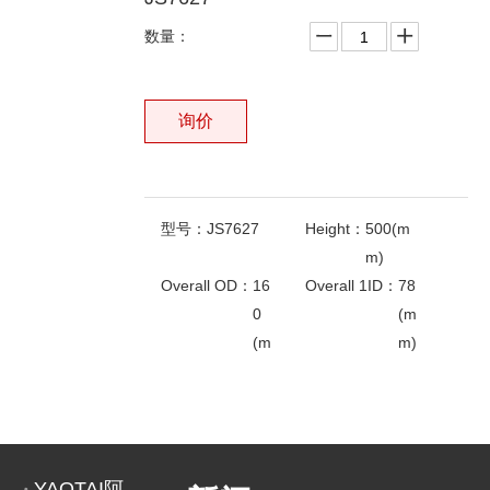
数量：
询价
型号：
JS7627
Height：
500(m
m)
Overall OD：
16
Overall 1ID：
78
0
(m
(m
m)
m)
Overall 2ID：
30
相关产品
(m
m)