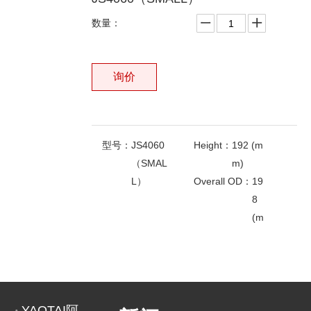
数量：
询价
型号：
JS4060
Height：
192 (m
（SMAL
m)
L）
Overall OD：
19
8
(m
m)
相关产品
End 1ID：
96（m
End 2ID：
12(m
m)
m)
OEMNO：
31E3-
0595