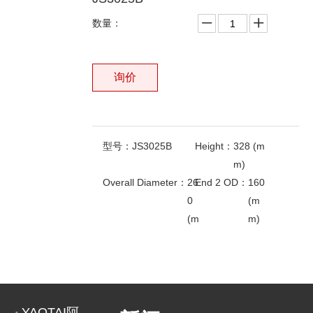
数量：
询价
型号：
JS3025B
Height：
328 (m
m)
Overall Diameter：
26
End 2 OD：
160
0
(m
(m
m)
m)
End 1ID：
117(m
相关产品
m)
OEM ON：
2S-1
FLEETGUARD：
A
287
F
3