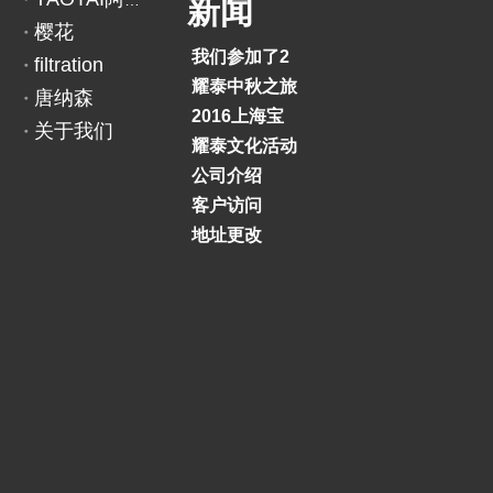
YAOTAI阿里巴巴
新闻
4
樱花
0
我们参加了2018印度BAUMA展览会
filtration
DONALDSON：
P
耀泰中秋之旅
唐纳森
1
2016上海宝马展
关于我们
5
耀泰文化活动
8
公司介绍
6
客户访问
6
地址更改
3
上一条:
下一条: