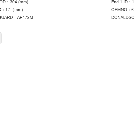
l OD：
304 (mm)
End 1 ID：
ID：
17（mm)
OEMNO：
6
GUARD：
AF472M
DONALDS