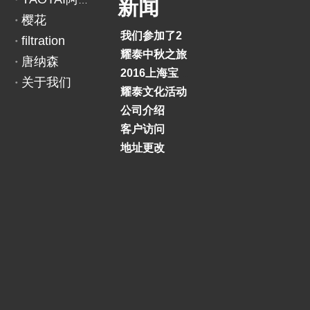
YAOTAI阿里巴巴
新闻
3
1
樱花
2
3
我们参加了2018印度BAUMA展览会
filtration
0
1
耀泰中秋之旅
唐纳森
3
2016上海宝马展
关于我们
耀泰文化活动
公司介绍
上一条:
下一条:
客户访问
地址更改