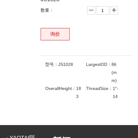
数量：
询价
型号：
JS1028
LargestOD：
86
(m
m)
OverallHeight：
18
ThreadSize：
1"-
3
14
(m
OEMNO：
1R-07
相关产品
m)
50
FLEETGUARD：
F
DONALDSON：
P
F
5
5
5