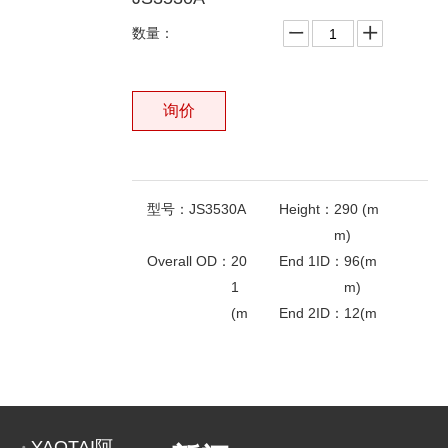
数量：
询价
型号：
JS3530A
Height：
290 (m
m)
Overall OD：
20
End 1ID：
96(m
1
m)
(m
End 2ID：
12(m
m)
m)
相关产品
OEM ON：
1780
FLEETGUARD：
A
1-17
F
20
1
9