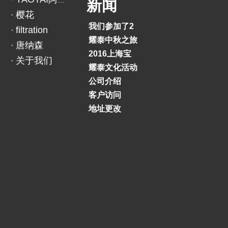
YAOTAI阿里巴巴
新闻
2
樱花
5
我们参加了2018印度BAUMA展览会
filtration
K
耀泰中秋之旅
唐纳森
DONALDSON：
P
2016上海宝马展
关于我们
7
耀泰文化活动
7
公司介绍
5
客户访问
7
地址更改
3
2
上一条:
下一条: