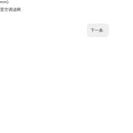
(mm)
内置空调滤网
下一条: