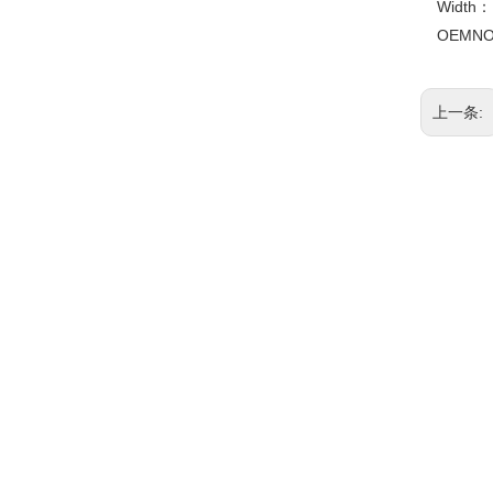
Width：
OEMN
上一条:
相关产品