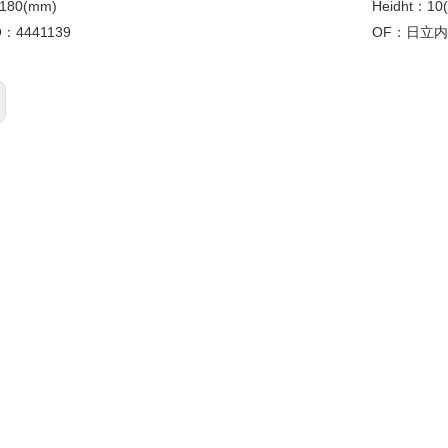
180(mm)
Heidht：
10
O：
4441139
OF：
日立