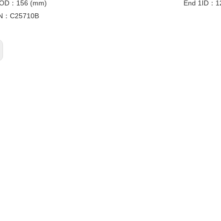
l OD：
156 (mm)
End 1ID：
1
N：
C25710B